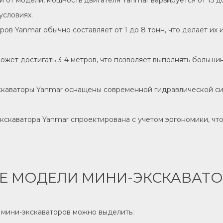
ти от модели, мощность двигателя Yanmar варьируется от 15 д
условиях.
оров Yanmar обычно составляет от 1 до 8 тонн, что делает и
может достигать 3-4 метров, что позволяет выполнять больш
скаваторы Yanmar оснащены современной гидравлической си
экскаватора Yanmar спроектирована с учетом эргономики, ч
Е МОДЕЛИ МИНИ-ЭКСКАВАТО
мини-экскаваторов можно выделить: